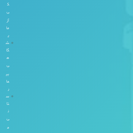
2
ک
1
ی
آز
8
ما
8
ی
6
ش
7
گا
0
ه
6
ی
8
بی
5
ما
-
ر
0
س
2
تا
1
ن
ته
ی
را
م
ن