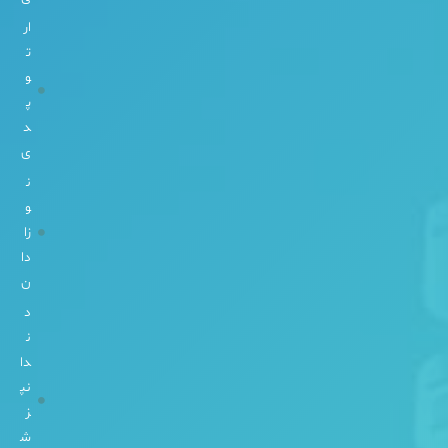
o
ار
m
ت
e
و
e.
پ
ir
د
ی
8
8
ن
2
و
0
زا
8
دا
8
ن
0
د
1
ن
-
دا
3
نپ
-
ز
0
ش