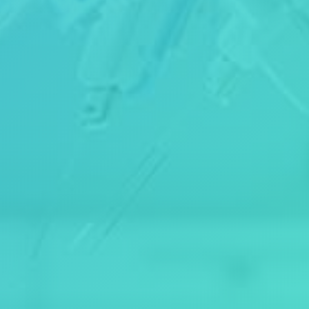
بل
وا
ر
م
ین
ا،
پ
لا
ک
1
8،
ط
بق
ه
3،
وا
ح
د