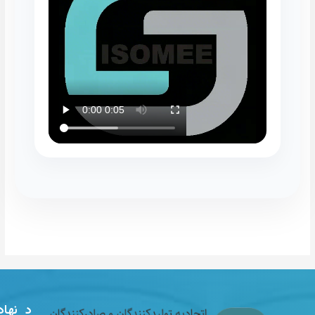
د
نهادها و
ب