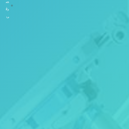
ص
،
رف
بل
ی
وا
ر
نل
س
و
ن
ما
ن
د
لا
(
ج
رد
ن
)،