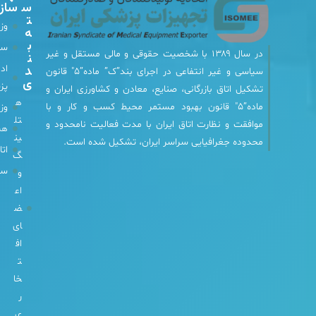
س
سازمان‌های مرتبط
ا
ت
م
وزارت بهداشت
ه‌
ا
ب
د
سازمان غذا و دارو
۱۳۸۹ با شخصیت حقوقی و مالی مستقل و غیر
ن
ر
د
اداره کل تجهیزات
ا
سیاسی و غیر انتفاعی در اجرای بند”ک” ماده”۵″ قانون
ی
ر
پزشکی imed
ی، صنایع، معادن و کشاورزی ایران و
ت
ه
ن بهبود مستمر محیط کسب و کار و با
ب
وزارت صمت
ا
تل
ق ایران با مدت فعالیت نامحدود و
هیات امنای ارزی
ط
ین
سراسر ایران، تشکیل شده است.
ب
اتاق بازرگانی ایران
گ
ا
ش
سازمان توسعه تجارت
و
ی
اع
د
ض
o
ای
ffi
اف
c
ت
e
خا
@
ر
is
ی