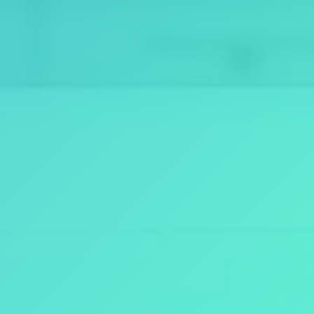
3
0
2
ک
د
پ
س
ت
ی
:
1
9
1
7
6
5
4
4